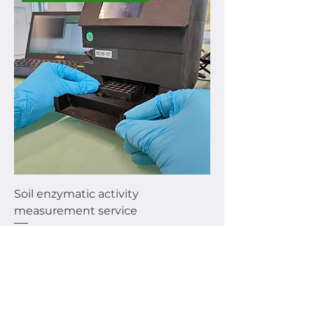
Soil enzymatic activity
measurement service
Preis
67,00 CHF