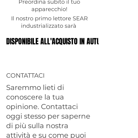
Preordina subito il tuo
apparecchio!
Il nostro primo lettore SEAR
industrializzato sarà
DISPONIBILE ALL'ACQUISTO IN AUTUNNO 2025
DISPONIBILE ALL'ACQUISTO IN AUTUNNO 2025
CONTATTACI
Saremmo lieti di
conoscere la tua
opinione. Contattaci
oggi stesso per saperne
di più sulla nostra
attività e su come puoi