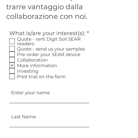
trarre vantaggio dalla
collaborazione con noi.
O
What is/are your interest(s):
*
b
Quote - rent Digit Soil SEAR
readers
b
Quote - send us your samples
l
Pre-order your SEAR device
i
Collaboration
g
More information
a
Investing
t
Pilot trial on the farm
o
r
i
o